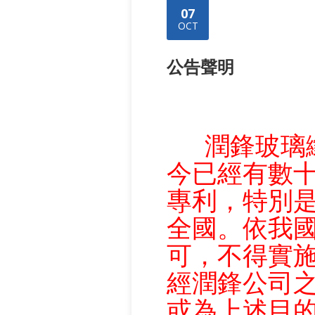
07
OCT
公告聲明
潤鋒玻璃纖
今已經有數
專利，特別
全國。依我
可，不得實
經潤鋒公司
或為上述目