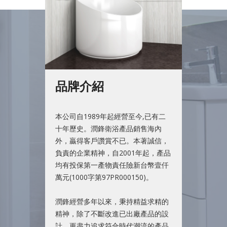
品牌介紹
本公司自1989年起經營至今,已有二
十年歷史。潤鋒衛浴產品銷售海內
外，贏得客戶讚賞不已。本著誠信，
負責的企業精神，自2001年起，產品
均有投保第一產物責任險新台幣壹仟
萬元(1000字第97PR000150)。
潤鋒經營多年以來，秉持精益求精的
精神，除了不斷改進已出廠產品的設
計，更盡力追求符合時代潮流的產品