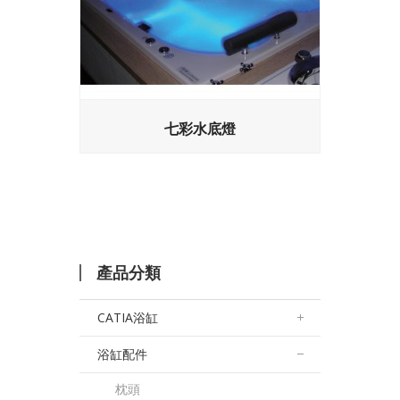
七彩水底燈
產品分類
CATIA浴缸
浴缸配件
枕頭