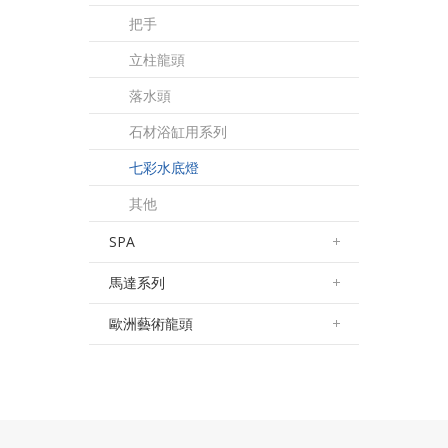
把手
立柱龍頭
落水頭
石材浴缸用系列
七彩水底燈
其他
SPA
馬達系列
歐洲藝術龍頭