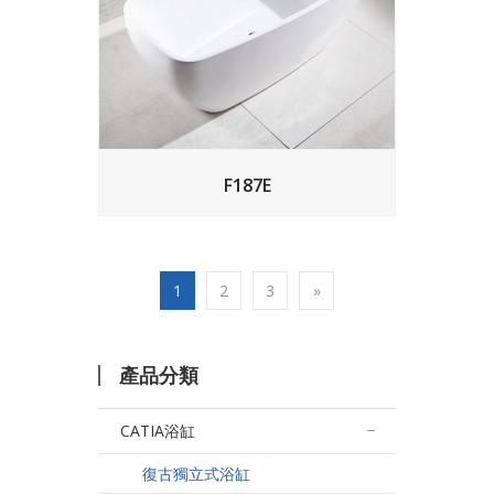
F187E
1
2
3
»
產品分類
CATIA浴缸
復古獨立式浴缸