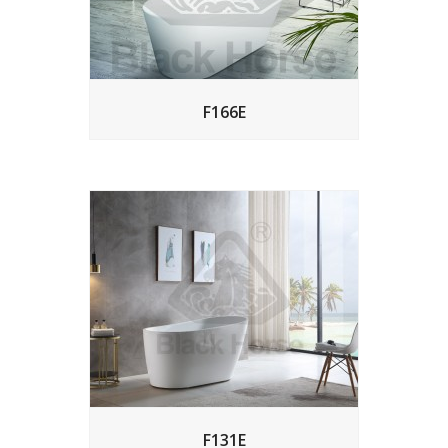
F166E
F131E