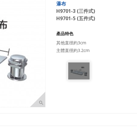
瀑布
H9701-3 (三件式)
H9701-5 (五件式)
產品特色
其他直徑約3cm
主體直徑約3.2cm